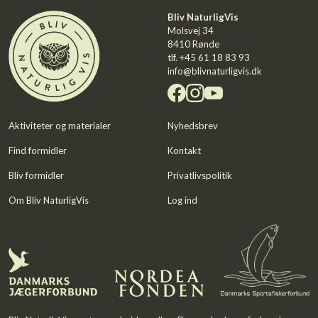
Bliv NaturligVis
Molsvej 34
8410 Rønde
tlf.
+45 61 18 83 93
info@blivnaturligvis.dk
Aktiviteter og materialer
Nyhedsbrev
Find formidler
Kontakt
Bliv formidler
Privatlivspolitik
Om Bliv NaturligVis
Log ind