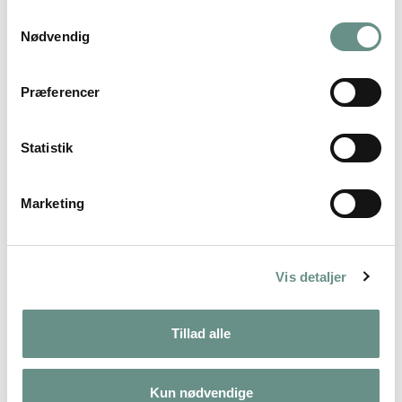
Samtykkevalg
Nødvendig
Lav en lokkefløjte
Snit en lokkefløjte, som kan kalde på rådyr eller ræv.
Præferencer
Statistik
Marketing
Vis detaljer
Tillad alle
Kun nødvendige