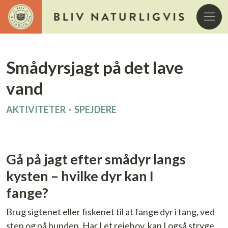
Smådyrsjagt på det lave
vand
AKTIVITETER
·
SPEJDERE
Gå på jagt efter smådyr langs
kysten – hvilke dyr kan I
fange?
Brug sigtenet eller fiskenet til at fange dyr i tang, ved
sten og på bunden. Har I et rejehov, kan I også stryge