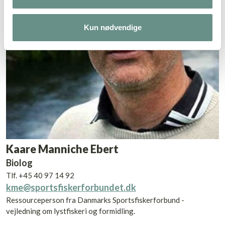
Kun nødvendige
Kaare Manniche Ebert
Biolog
Tlf. +45 40 97 14 92
kme@sportsfiskerforbundet.dk
Ressourceperson fra Danmarks Sportsfiskerforbund -
vejledning om lystfiskeri og formidling.