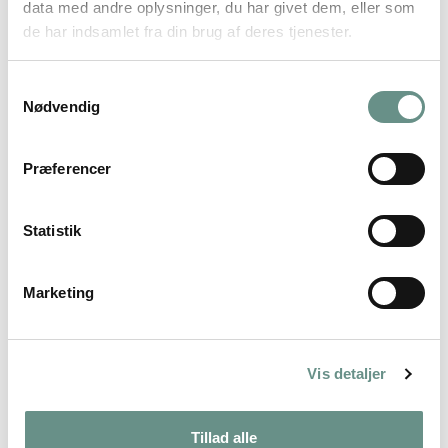
data med andre oplysninger, du har givet dem, eller som
de har indsamlet fra din brug af deres tjenester.
Samtykkevalg
Nødvendig
Christian Flinker
Journalist og kommunikationsmedarbejder
Præferencer
Tlf. +45 +45 28 14 13 40
cf@sportsfiskeren.dk
Ressourceperson fra Danmarks Sportsfiskerforbund -
Statistik
kommunikation og lystfiskeri
Marketing
Vis detaljer
Tillad alle