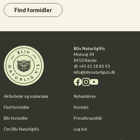
Find formidler
Bliv NaturligVis
Molsvej 34
8410 Rønde
tlf.
+45 61 18 83 93
info@blivnaturligvis.dk
Aktiviteter og materialer
Nyhedsbrev
Find formidler
Kontakt
Bliv formidler
Privatlivspolitik
Om Bliv NaturligVis
Log ind