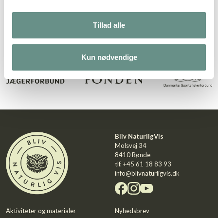
Bliv NaturligVis er skabt i et samarbejde mellem
Danmarks Jægerforbund og Danmarks
Tillad alle
Sportsfiskerforbund med støtte fra Nordea-fonden.
Kun nødvendige
Bliv NaturligVis
Molsvej 34
8410 Rønde
tlf.
+45 61 18 83 93
info@blivnaturligvis.dk
Aktiviteter og materialer
Nyhedsbrev