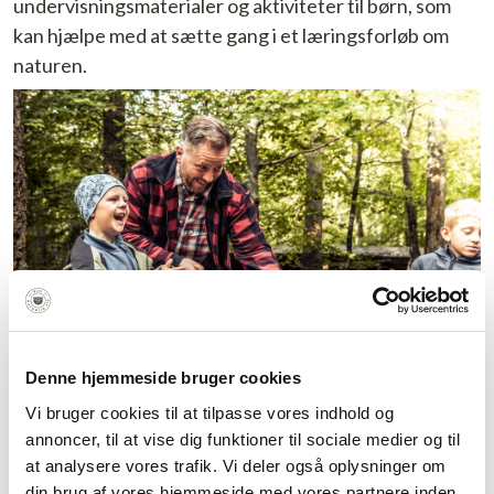
undervisningsmaterialer og aktiviteter til børn, som
kan hjælpe med at sætte gang i et læringsforløb om
naturen.
Denne hjemmeside bruger cookies
Vi bruger cookies til at tilpasse vores indhold og
Hvad kan natur, jagt og lystfiskeri give
annoncer, til at vise dig funktioner til sociale medier og til
børn?
at analysere vores trafik. Vi deler også oplysninger om
I Bliv NaturligVis tror vi på, at børn med vindblæste
din brug af vores hjemmeside med vores partnere inden