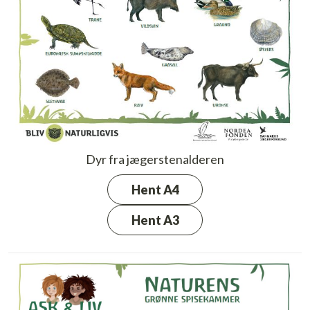
Dyr fra jægerstenalderen
Hent A4
Hent A3