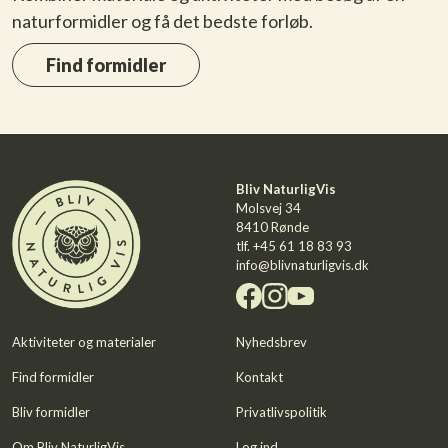
naturformidler og få det bedste forløb.
Find formidler
Bliv NaturligVis
Molsvej 34
8410 Rønde
tlf.
+45 61 18 83 93
info@blivnaturligvis.dk
Aktiviteter og materialer
Nyhedsbrev
Find formidler
Kontakt
Bliv formidler
Privatlivspolitik
Om Bliv NaturligVis
Log ind