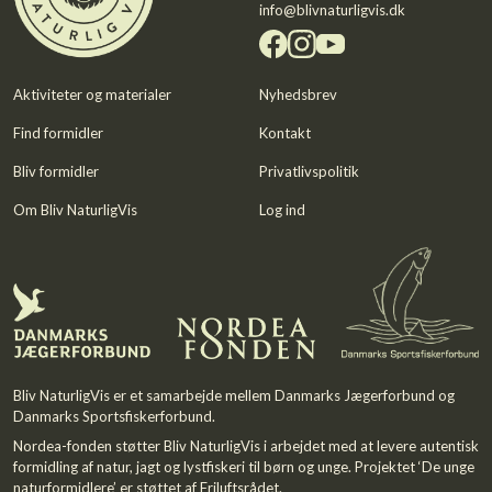
info@blivnaturligvis.dk
Aktiviteter og materialer
Nyhedsbrev
Find formidler
Kontakt
Bliv formidler
Privatlivspolitik
Om Bliv NaturligVis
Log ind
Bliv NaturligVis er et samarbejde mellem
Danmarks Jægerforbund
og
Danmarks Sportsfiskerforbund.
Nordea-fonden
støtter Bliv NaturligVis i arbejdet med at levere autentisk
formidling af natur, jagt og lystfiskeri til børn og unge. Projektet ‘De unge
naturformidlere’ er støttet af
Friluftsrådet
.