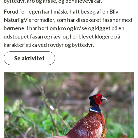
byttedyr, kro og kråse, og dens levevilkår.
Forud for legen har I måske haft besøg af en Bliv
NaturligVis formidler, som har dissekeret fasaner med
børnene. I har hørt om kro og kråse og kigget på en
udstoppet fasan og ræv, og I er blevet klogere på
karakteristika ved rovdyr og byttedyr.
Se aktivitet