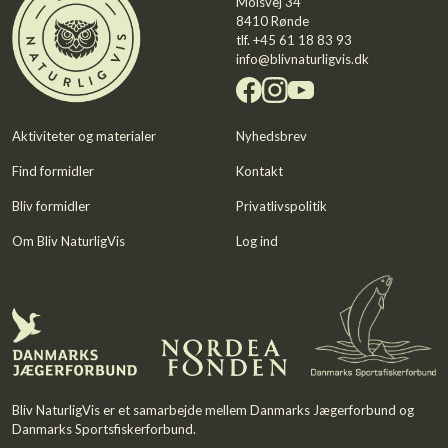
Molsvej 34
8410 Rønde
tlf.
+45 61 18 83 93
info@blivnaturligvis.dk
Aktiviteter og materialer
Nyhedsbrev
Find formidler
Kontakt
Bliv formidler
Privatlivspolitik
Om Bliv NaturligVis
Log ind
Bliv NaturligVis er et samarbejde mellem
Danmarks Jægerforbund
og
Danmarks Sportsfiskerforbund.