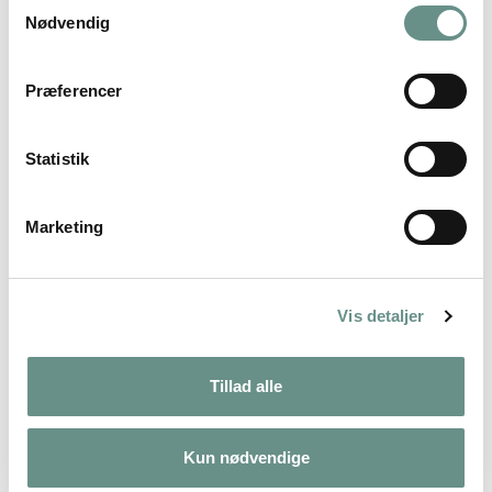
Samtykkevalg
Nødvendig
Vild mad i skolen
Jagten på den vilde mad
Præferencer
Statistik
Marketing
Vis detaljer
Tillad alle
Kun nødvendige
Planche: Ørred dissektion